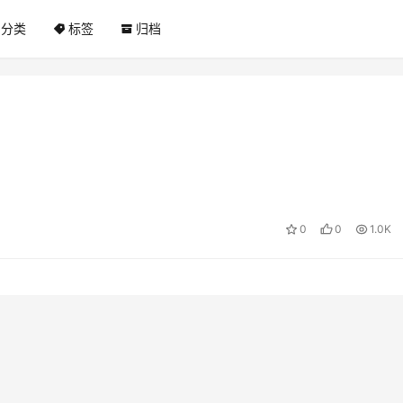
分类
标签
归档
0
0
1.0K